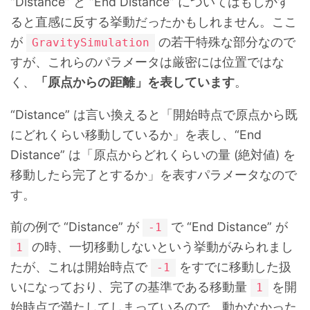
“Distance” と “End Distance” についてはもしかす
ると直感に反する挙動だったかもしれません。ここ
が
の若干特殊な部分なので
GravitySimulation
すが、これらのパラメータは厳密には位置ではな
く、
「原点からの距離」を表しています
。
“Distance” は言い換えると「開始時点で原点から既
にどれくらい移動しているか」を表し、“End
Distance” は「原点からどれくらいの量 (絶対値) を
移動したら完了とするか」を表すパラメータなので
す。
前の例で “Distance” が
で “End Distance” が
-1
の時、一切移動しないという挙動がみられまし
1
たが、これは開始時点で
をすでに移動した扱
-1
いになっており、完了の基準である移動量
を開
1
始時点で満たしてしまっているので、動かなかった