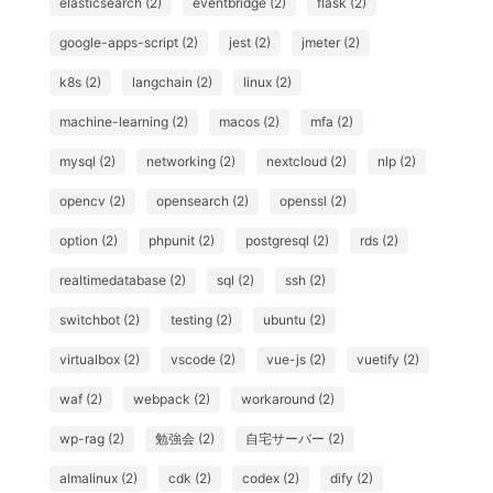
elasticsearch (2)
eventbridge (2)
flask (2)
google-apps-script (2)
jest (2)
jmeter (2)
k8s (2)
langchain (2)
linux (2)
machine-learning (2)
macos (2)
mfa (2)
mysql (2)
networking (2)
nextcloud (2)
nlp (2)
opencv (2)
opensearch (2)
openssl (2)
option (2)
phpunit (2)
postgresql (2)
rds (2)
realtimedatabase (2)
sql (2)
ssh (2)
switchbot (2)
testing (2)
ubuntu (2)
virtualbox (2)
vscode (2)
vue-js (2)
vuetify (2)
waf (2)
webpack (2)
workaround (2)
wp-rag (2)
勉強会 (2)
自宅サーバー (2)
almalinux (2)
cdk (2)
codex (2)
dify (2)