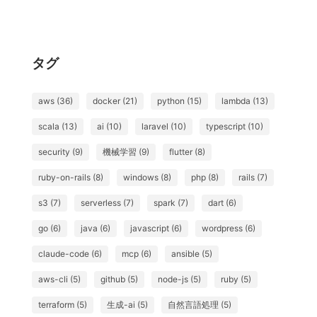
タグ
aws (36)
docker (21)
python (15)
lambda (13)
scala (13)
ai (10)
laravel (10)
typescript (10)
security (9)
機械学習 (9)
flutter (8)
ruby-on-rails (8)
windows (8)
php (8)
rails (7)
s3 (7)
serverless (7)
spark (7)
dart (6)
go (6)
java (6)
javascript (6)
wordpress (6)
claude-code (6)
mcp (6)
ansible (5)
aws-cli (5)
github (5)
node-js (5)
ruby (5)
terraform (5)
生成-ai (5)
自然言語処理 (5)