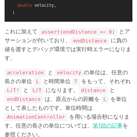
double
 velocity,

)
これに加えて
とア
assert(endDistance >= 0)
サーションが付いており、
に負の
endDistance
値を渡すとデバッグ環境では実行時エラーになりま
す。
と
の単位は、任意の
acceleration
velocity
長さの単位
と時間単位
をもって、それぞれ
L
T
と
になります。
と
L/T²
L/T
distance
は、原点からの距離を
を単位
endDistance
L
として表したものです。単位時間は
を用いる場合秒になりま
AnimationController
す。任意の長さの単位については、
第1回の記事
を
参照ください。