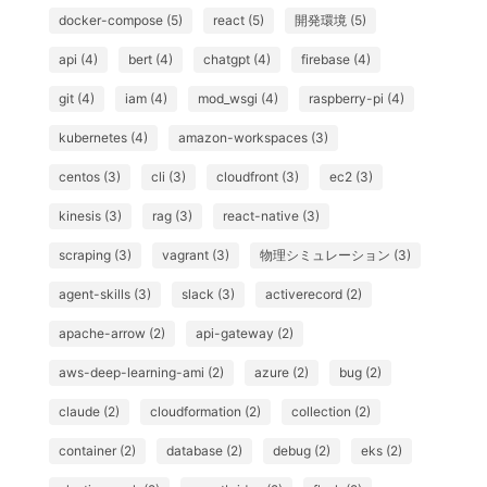
docker-compose (5)
react (5)
開発環境 (5)
api (4)
bert (4)
chatgpt (4)
firebase (4)
git (4)
iam (4)
mod_wsgi (4)
raspberry-pi (4)
kubernetes (4)
amazon-workspaces (3)
centos (3)
cli (3)
cloudfront (3)
ec2 (3)
kinesis (3)
rag (3)
react-native (3)
scraping (3)
vagrant (3)
物理シミュレーション (3)
agent-skills (3)
slack (3)
activerecord (2)
apache-arrow (2)
api-gateway (2)
aws-deep-learning-ami (2)
azure (2)
bug (2)
claude (2)
cloudformation (2)
collection (2)
container (2)
database (2)
debug (2)
eks (2)