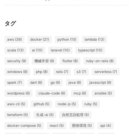
タグ
aws (36)
docker (21)
python (15)
lambda (13)
scala (13)
ai (10)
laravel (10)
typescript (10)
security (9)
機械学習 (9)
flutter (8)
ruby-on-rails (8)
windows (8)
php (8)
rails (7)
s3 (7)
serverless (7)
spark (7)
dart (6)
go (6)
java (6)
javascript (6)
wordpress (6)
claude-code (6)
mcp (6)
ansible (5)
aws-cli (5)
github (5)
node-js (5)
ruby (5)
terraform (5)
生成-ai (5)
自然言語処理 (5)
docker-compose (5)
react (5)
開発環境 (5)
api (4)