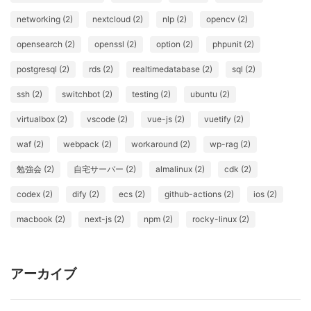
networking (2)
nextcloud (2)
nlp (2)
opencv (2)
opensearch (2)
openssl (2)
option (2)
phpunit (2)
postgresql (2)
rds (2)
realtimedatabase (2)
sql (2)
ssh (2)
switchbot (2)
testing (2)
ubuntu (2)
virtualbox (2)
vscode (2)
vue-js (2)
vuetify (2)
waf (2)
webpack (2)
workaround (2)
wp-rag (2)
勉強会 (2)
自宅サーバー (2)
almalinux (2)
cdk (2)
codex (2)
dify (2)
ecs (2)
github-actions (2)
ios (2)
macbook (2)
next-js (2)
npm (2)
rocky-linux (2)
アーカイブ