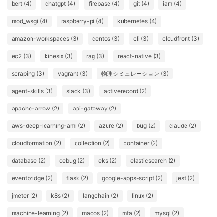
bert (4)
chatgpt (4)
firebase (4)
git (4)
iam (4)
mod_wsgi (4)
raspberry-pi (4)
kubernetes (4)
amazon-workspaces (3)
centos (3)
cli (3)
cloudfront (3)
ec2 (3)
kinesis (3)
rag (3)
react-native (3)
scraping (3)
vagrant (3)
物理シミュレーション (3)
agent-skills (3)
slack (3)
activerecord (2)
apache-arrow (2)
api-gateway (2)
aws-deep-learning-ami (2)
azure (2)
bug (2)
claude (2)
cloudformation (2)
collection (2)
container (2)
database (2)
debug (2)
eks (2)
elasticsearch (2)
eventbridge (2)
flask (2)
google-apps-script (2)
jest (2)
jmeter (2)
k8s (2)
langchain (2)
linux (2)
machine-learning (2)
macos (2)
mfa (2)
mysql (2)