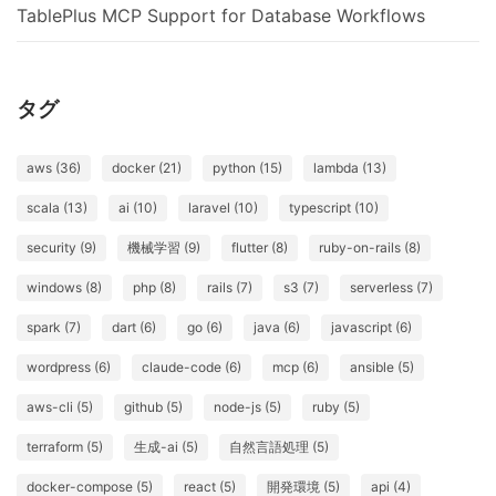
TablePlus MCP Support for Database Workflows
タグ
aws (36)
docker (21)
python (15)
lambda (13)
scala (13)
ai (10)
laravel (10)
typescript (10)
security (9)
機械学習 (9)
flutter (8)
ruby-on-rails (8)
windows (8)
php (8)
rails (7)
s3 (7)
serverless (7)
spark (7)
dart (6)
go (6)
java (6)
javascript (6)
wordpress (6)
claude-code (6)
mcp (6)
ansible (5)
aws-cli (5)
github (5)
node-js (5)
ruby (5)
terraform (5)
生成-ai (5)
自然言語処理 (5)
docker-compose (5)
react (5)
開発環境 (5)
api (4)