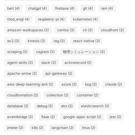
bert (4)
chatgpt (4)
firebase (4)
git (4)
iam (4)
mod_wsgi (4)
raspberry-pi (4)
kubernetes (4)
amazon-workspaces (3)
centos (3)
cli (3)
cloudfront (3)
ec2 (3)
kinesis (3)
rag (3)
react-native (3)
scraping (3)
vagrant (3)
物理シミュレーション (3)
agent-skills (3)
slack (3)
activerecord (2)
apache-arrow (2)
api-gateway (2)
aws-deep-learning-ami (2)
azure (2)
bug (2)
claude (2)
cloudformation (2)
collection (2)
container (2)
database (2)
debug (2)
eks (2)
elasticsearch (2)
eventbridge (2)
flask (2)
google-apps-script (2)
jest (2)
jmeter (2)
k8s (2)
langchain (2)
linux (2)