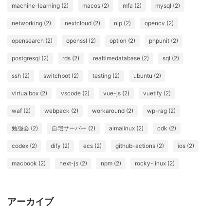
machine-learning (2)
macos (2)
mfa (2)
mysql (2)
networking (2)
nextcloud (2)
nlp (2)
opencv (2)
opensearch (2)
openssl (2)
option (2)
phpunit (2)
postgresql (2)
rds (2)
realtimedatabase (2)
sql (2)
ssh (2)
switchbot (2)
testing (2)
ubuntu (2)
virtualbox (2)
vscode (2)
vue-js (2)
vuetify (2)
waf (2)
webpack (2)
workaround (2)
wp-rag (2)
勉強会 (2)
自宅サーバー (2)
almalinux (2)
cdk (2)
codex (2)
dify (2)
ecs (2)
github-actions (2)
ios (2)
macbook (2)
next-js (2)
npm (2)
rocky-linux (2)
アーカイブ