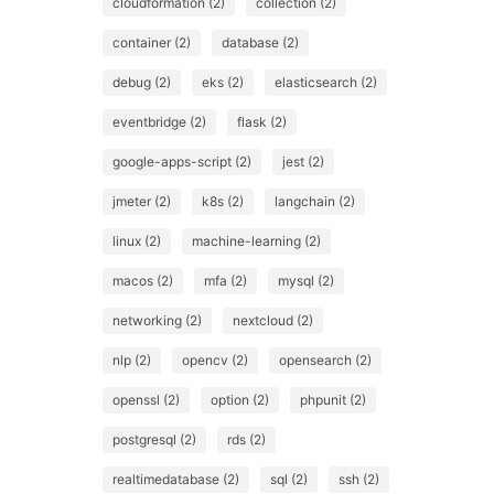
cloudformation (2)
collection (2)
container (2)
database (2)
debug (2)
eks (2)
elasticsearch (2)
eventbridge (2)
flask (2)
google-apps-script (2)
jest (2)
jmeter (2)
k8s (2)
langchain (2)
linux (2)
machine-learning (2)
macos (2)
mfa (2)
mysql (2)
networking (2)
nextcloud (2)
nlp (2)
opencv (2)
opensearch (2)
openssl (2)
option (2)
phpunit (2)
postgresql (2)
rds (2)
realtimedatabase (2)
sql (2)
ssh (2)