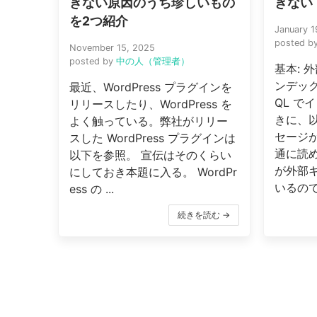
きない原因のうち珍しいもの
きない
を2つ紹介
January 1
posted b
November 15, 2025
posted by
中の人（管理者）
基本: 
ンデック
最近、WordPress プラグインを
QL で
リリースしたり、WordPress を
きに、
よく触っている。弊社がリリー
セージ
スした WordPress プラグインは
通に読
以下を参照。 宣伝はそのくらい
が外部
にしておき本題に入る。 WordPr
いるので削
ess の ...
続きを読む →