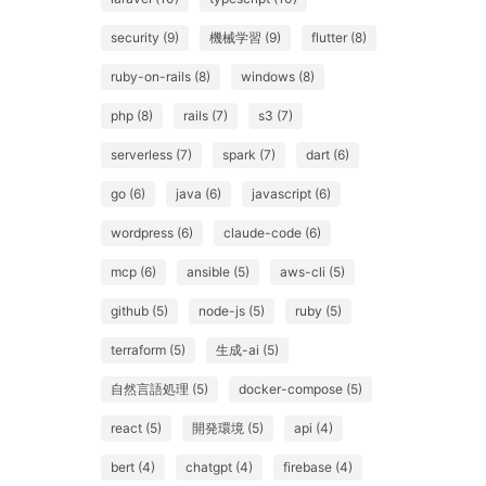
security (9)
機械学習 (9)
flutter (8)
ruby-on-rails (8)
windows (8)
php (8)
rails (7)
s3 (7)
serverless (7)
spark (7)
dart (6)
go (6)
java (6)
javascript (6)
wordpress (6)
claude-code (6)
mcp (6)
ansible (5)
aws-cli (5)
github (5)
node-js (5)
ruby (5)
terraform (5)
生成-ai (5)
自然言語処理 (5)
docker-compose (5)
react (5)
開発環境 (5)
api (4)
bert (4)
chatgpt (4)
firebase (4)