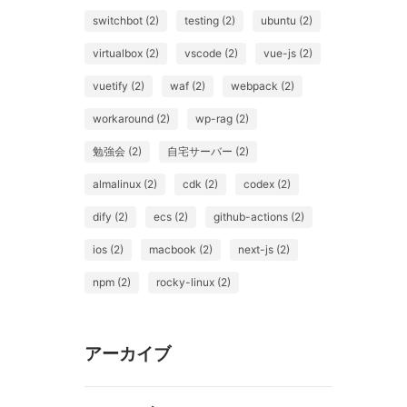
switchbot (2)
testing (2)
ubuntu (2)
virtualbox (2)
vscode (2)
vue-js (2)
vuetify (2)
waf (2)
webpack (2)
workaround (2)
wp-rag (2)
勉強会 (2)
自宅サーバー (2)
almalinux (2)
cdk (2)
codex (2)
dify (2)
ecs (2)
github-actions (2)
ios (2)
macbook (2)
next-js (2)
npm (2)
rocky-linux (2)
アーカイブ