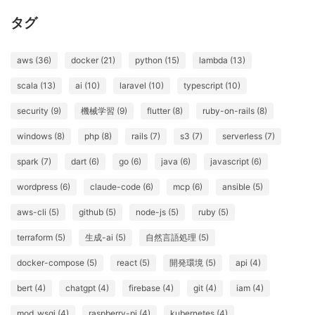
タグ
aws (36)
docker (21)
python (15)
lambda (13)
scala (13)
ai (10)
laravel (10)
typescript (10)
security (9)
機械学習 (9)
flutter (8)
ruby-on-rails (8)
windows (8)
php (8)
rails (7)
s3 (7)
serverless (7)
spark (7)
dart (6)
go (6)
java (6)
javascript (6)
wordpress (6)
claude-code (6)
mcp (6)
ansible (5)
aws-cli (5)
github (5)
node-js (5)
ruby (5)
terraform (5)
生成-ai (5)
自然言語処理 (5)
docker-compose (5)
react (5)
開発環境 (5)
api (4)
bert (4)
chatgpt (4)
firebase (4)
git (4)
iam (4)
mod_wsgi (4)
raspberry-pi (4)
kubernetes (4)