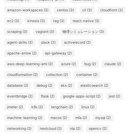
amazon-workspaces (3)
centos (3)
cli (3)
cloudfront (3)
ec2 (3)
kinesis (3)
rag (3)
react-native (3)
scraping (3)
vagrant (3)
物理シミュレーション (3)
agent-skills (3)
slack (3)
activerecord (2)
apache-arrow (2)
api-gateway (2)
aws-deep-learning-ami (2)
azure (2)
bug (2)
claude (2)
cloudformation (2)
collection (2)
container (2)
database (2)
debug (2)
eks (2)
elasticsearch (2)
eventbridge (2)
flask (2)
google-apps-script (2)
jest (2)
jmeter (2)
k8s (2)
langchain (2)
linux (2)
machine-learning (2)
macos (2)
mfa (2)
mysql (2)
networking (2)
nextcloud (2)
nlp (2)
opencv (2)