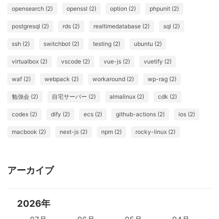
opensearch (2)
openssl (2)
option (2)
phpunit (2)
postgresql (2)
rds (2)
realtimedatabase (2)
sql (2)
ssh (2)
switchbot (2)
testing (2)
ubuntu (2)
virtualbox (2)
vscode (2)
vue-js (2)
vuetify (2)
waf (2)
webpack (2)
workaround (2)
wp-rag (2)
勉強会 (2)
自宅サーバー (2)
almalinux (2)
cdk (2)
codex (2)
dify (2)
ecs (2)
github-actions (2)
ios (2)
macbook (2)
next-js (2)
npm (2)
rocky-linux (2)
アーカイブ
2026年