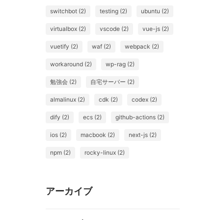
switchbot (2)
testing (2)
ubuntu (2)
virtualbox (2)
vscode (2)
vue-js (2)
vuetify (2)
waf (2)
webpack (2)
workaround (2)
wp-rag (2)
勉強会 (2)
自宅サーバー (2)
almalinux (2)
cdk (2)
codex (2)
dify (2)
ecs (2)
github-actions (2)
ios (2)
macbook (2)
next-js (2)
npm (2)
rocky-linux (2)
アーカイブ