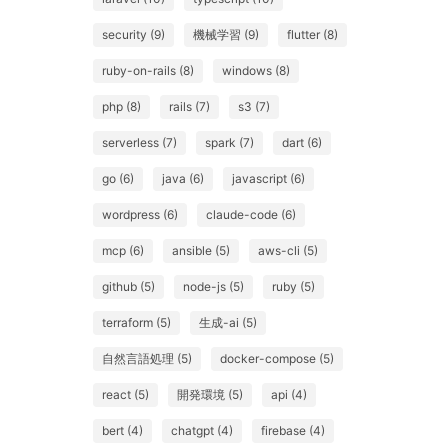
security (9)
機械学習 (9)
flutter (8)
ruby-on-rails (8)
windows (8)
php (8)
rails (7)
s3 (7)
serverless (7)
spark (7)
dart (6)
go (6)
java (6)
javascript (6)
wordpress (6)
claude-code (6)
mcp (6)
ansible (5)
aws-cli (5)
github (5)
node-js (5)
ruby (5)
terraform (5)
生成-ai (5)
自然言語処理 (5)
docker-compose (5)
react (5)
開発環境 (5)
api (4)
bert (4)
chatgpt (4)
firebase (4)