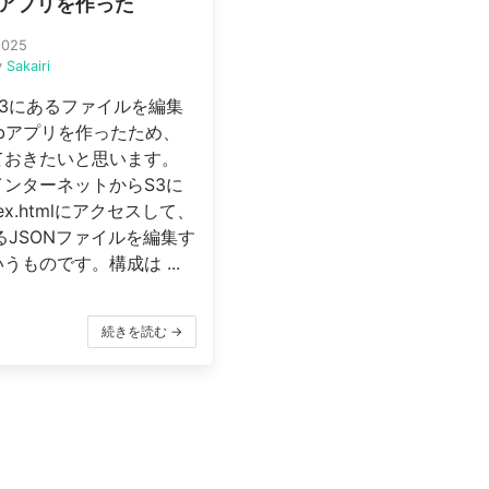
bアプリを作った
2025
y
Sakairi
S3にあるファイルを編集
bアプリを作ったため、
ておきたいと思います。
インターネットからS3に
ex.htmlにアクセスして、
るJSONファイルを編集す
うものです。構成は ...
続きを読む →