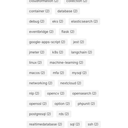
cloudformation (2)
collection (2)
container (2)
database (2)
debug (2)
eks (2)
elasticsearch (2)
eventbridge (2)
flask (2)
google-apps-script (2)
jest (2)
jmeter (2)
k8s (2)
langchain (2)
linux (2)
machine-learning (2)
macos (2)
mfa (2)
mysql (2)
networking (2)
nextcloud (2)
nlp (2)
opencv (2)
opensearch (2)
openssl (2)
option (2)
phpunit (2)
postgresql (2)
rds (2)
realtimedatabase (2)
sql (2)
ssh (2)