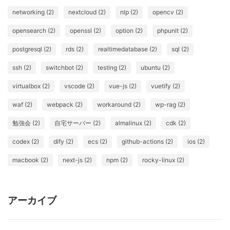
networking (2)
nextcloud (2)
nlp (2)
opencv (2)
opensearch (2)
openssl (2)
option (2)
phpunit (2)
postgresql (2)
rds (2)
realtimedatabase (2)
sql (2)
ssh (2)
switchbot (2)
testing (2)
ubuntu (2)
virtualbox (2)
vscode (2)
vue-js (2)
vuetify (2)
waf (2)
webpack (2)
workaround (2)
wp-rag (2)
勉強会 (2)
自宅サーバー (2)
almalinux (2)
cdk (2)
codex (2)
dify (2)
ecs (2)
github-actions (2)
ios (2)
macbook (2)
next-js (2)
npm (2)
rocky-linux (2)
アーカイブ