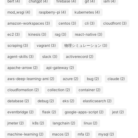
bert (4)
chatgpt (4)
firebase (4)
git (4)
iam (4)
mod_wsgi (4)
raspberry-pi (4)
kubernetes (4)
amazon-workspaces (3)
centos (3)
cli (3)
cloudfront (3)
ec2 (3)
kinesis (3)
rag (3)
react-native (3)
scraping (3)
vagrant (3)
物理シミュレーション (3)
agent-skills (3)
slack (3)
activerecord (2)
apache-arrow (2)
api-gateway (2)
aws-deep-learning-ami (2)
azure (2)
bug (2)
claude (2)
cloudformation (2)
collection (2)
container (2)
database (2)
debug (2)
eks (2)
elasticsearch (2)
eventbridge (2)
flask (2)
google-apps-script (2)
jest (2)
jmeter (2)
k8s (2)
langchain (2)
linux (2)
machine-learning (2)
macos (2)
mfa (2)
mysql (2)