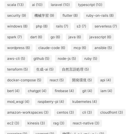
scala (13)
ai (10)
laravel (10)
typescript (10)
security (9)
機械学習 (9)
flutter (8)
ruby-on-rails (8)
windows (8)
php (8)
rails (7)
s3 (7)
serverless (7)
spark (7)
dart (6)
go (6)
java (6)
javascript (6)
wordpress (6)
claude-code (6)
mcp (6)
ansible (5)
aws-cli (5)
github (5)
node-js (5)
ruby (5)
terraform (5)
生成-ai (5)
自然言語処理 (5)
docker-compose (5)
react (5)
開発環境 (5)
api (4)
bert (4)
chatgpt (4)
firebase (4)
git (4)
iam (4)
mod_wsgi (4)
raspberry-pi (4)
kubernetes (4)
amazon-workspaces (3)
centos (3)
cli (3)
cloudfront (3)
ec2 (3)
kinesis (3)
rag (3)
react-native (3)
scraping (3)
vagrant (3)
物理シミュレーション (3)