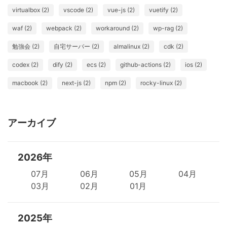
virtualbox (2)
vscode (2)
vue-js (2)
vuetify (2)
waf (2)
webpack (2)
workaround (2)
wp-rag (2)
勉強会 (2)
自宅サーバー (2)
almalinux (2)
cdk (2)
codex (2)
dify (2)
ecs (2)
github-actions (2)
ios (2)
macbook (2)
next-js (2)
npm (2)
rocky-linux (2)
アーカイブ
2026年
07月
06月
05月
04月
03月
02月
01月
2025年