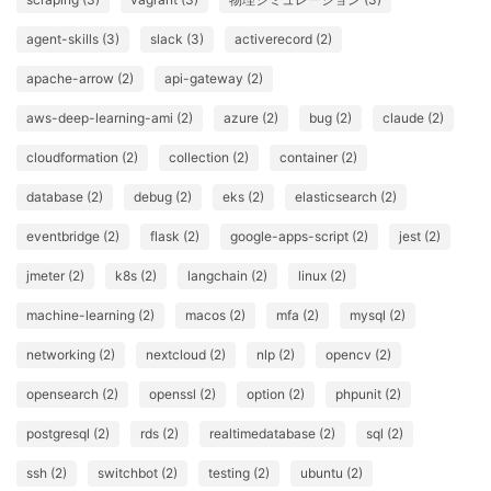
agent-skills (3)
slack (3)
activerecord (2)
apache-arrow (2)
api-gateway (2)
aws-deep-learning-ami (2)
azure (2)
bug (2)
claude (2)
cloudformation (2)
collection (2)
container (2)
database (2)
debug (2)
eks (2)
elasticsearch (2)
eventbridge (2)
flask (2)
google-apps-script (2)
jest (2)
jmeter (2)
k8s (2)
langchain (2)
linux (2)
machine-learning (2)
macos (2)
mfa (2)
mysql (2)
networking (2)
nextcloud (2)
nlp (2)
opencv (2)
opensearch (2)
openssl (2)
option (2)
phpunit (2)
postgresql (2)
rds (2)
realtimedatabase (2)
sql (2)
ssh (2)
switchbot (2)
testing (2)
ubuntu (2)