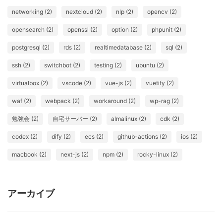
networking (2)
nextcloud (2)
nlp (2)
opencv (2)
opensearch (2)
openssl (2)
option (2)
phpunit (2)
postgresql (2)
rds (2)
realtimedatabase (2)
sql (2)
ssh (2)
switchbot (2)
testing (2)
ubuntu (2)
virtualbox (2)
vscode (2)
vue-js (2)
vuetify (2)
waf (2)
webpack (2)
workaround (2)
wp-rag (2)
勉強会 (2)
自宅サーバー (2)
almalinux (2)
cdk (2)
codex (2)
dify (2)
ecs (2)
github-actions (2)
ios (2)
macbook (2)
next-js (2)
npm (2)
rocky-linux (2)
アーカイブ