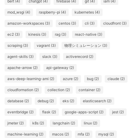
bert (4)
chatgpt (4)
firebase (4)
git (4)
iam (4)
mod_wsgi (4)
raspberry-pi (4)
kubernetes (4)
amazon-workspaces (3)
centos (3)
cli (3)
cloudfront (3)
ec2 (3)
kinesis (3)
rag (3)
react-native (3)
scraping (3)
vagrant (3)
物理シミュレーション (3)
agent-skills (3)
slack (3)
activerecord (2)
apache-arrow (2)
api-gateway (2)
aws-deep-learning-ami (2)
azure (2)
bug (2)
claude (2)
cloudformation (2)
collection (2)
container (2)
database (2)
debug (2)
eks (2)
elasticsearch (2)
eventbridge (2)
flask (2)
google-apps-script (2)
jest (2)
jmeter (2)
k8s (2)
langchain (2)
linux (2)
machine-learning (2)
macos (2)
mfa (2)
mysql (2)