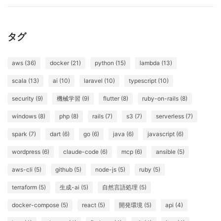
タグ
aws (36)
docker (21)
python (15)
lambda (13)
scala (13)
ai (10)
laravel (10)
typescript (10)
security (9)
機械学習 (9)
flutter (8)
ruby-on-rails (8)
windows (8)
php (8)
rails (7)
s3 (7)
serverless (7)
spark (7)
dart (6)
go (6)
java (6)
javascript (6)
wordpress (6)
claude-code (6)
mcp (6)
ansible (5)
aws-cli (5)
github (5)
node-js (5)
ruby (5)
terraform (5)
生成-ai (5)
自然言語処理 (5)
docker-compose (5)
react (5)
開発環境 (5)
api (4)