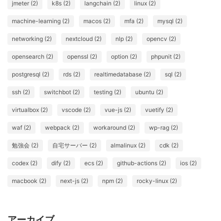
jmeter (2)
k8s (2)
langchain (2)
linux (2)
machine-learning (2)
macos (2)
mfa (2)
mysql (2)
networking (2)
nextcloud (2)
nlp (2)
opencv (2)
opensearch (2)
openssl (2)
option (2)
phpunit (2)
postgresql (2)
rds (2)
realtimedatabase (2)
sql (2)
ssh (2)
switchbot (2)
testing (2)
ubuntu (2)
virtualbox (2)
vscode (2)
vue-js (2)
vuetify (2)
waf (2)
webpack (2)
workaround (2)
wp-rag (2)
勉強会 (2)
自宅サーバー (2)
almalinux (2)
cdk (2)
codex (2)
dify (2)
ecs (2)
github-actions (2)
ios (2)
macbook (2)
next-js (2)
npm (2)
rocky-linux (2)
アーカイブ