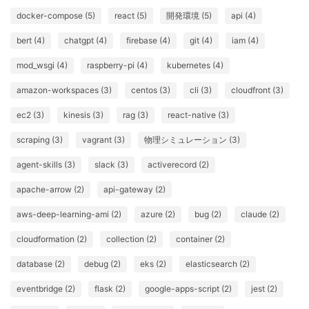
docker-compose (5)
react (5)
開発環境 (5)
api (4)
bert (4)
chatgpt (4)
firebase (4)
git (4)
iam (4)
mod_wsgi (4)
raspberry-pi (4)
kubernetes (4)
amazon-workspaces (3)
centos (3)
cli (3)
cloudfront (3)
ec2 (3)
kinesis (3)
rag (3)
react-native (3)
scraping (3)
vagrant (3)
物理シミュレーション (3)
agent-skills (3)
slack (3)
activerecord (2)
apache-arrow (2)
api-gateway (2)
aws-deep-learning-ami (2)
azure (2)
bug (2)
claude (2)
cloudformation (2)
collection (2)
container (2)
database (2)
debug (2)
eks (2)
elasticsearch (2)
eventbridge (2)
flask (2)
google-apps-script (2)
jest (2)