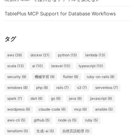
TablePlus MCP Support for Database Workflows
タグ
aws (36)
docker (21)
python (15)
lambda (13)
scala (13)
ai (10)
laravel (10)
typescript (10)
security (9)
機械学習 (9)
flutter (8)
ruby-on-rails (8)
windows (8)
php (8)
rails (7)
s3 (7)
serverless (7)
spark (7)
dart (6)
go (6)
java (6)
javascript (6)
wordpress (6)
claude-code (6)
mcp (6)
ansible (5)
aws-cli (5)
github (5)
node-js (5)
ruby (5)
terraform (5)
生成-ai (5)
自然言語処理 (5)