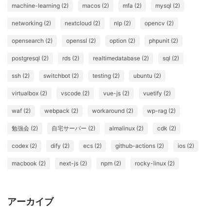
machine-learning (2)
macos (2)
mfa (2)
mysql (2)
networking (2)
nextcloud (2)
nlp (2)
opencv (2)
opensearch (2)
openssl (2)
option (2)
phpunit (2)
postgresql (2)
rds (2)
realtimedatabase (2)
sql (2)
ssh (2)
switchbot (2)
testing (2)
ubuntu (2)
virtualbox (2)
vscode (2)
vue-js (2)
vuetify (2)
waf (2)
webpack (2)
workaround (2)
wp-rag (2)
勉強会 (2)
自宅サーバー (2)
almalinux (2)
cdk (2)
codex (2)
dify (2)
ecs (2)
github-actions (2)
ios (2)
macbook (2)
next-js (2)
npm (2)
rocky-linux (2)
アーカイブ