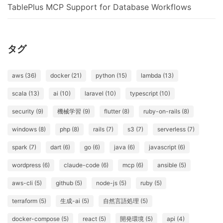
TablePlus MCP Support for Database Workflows
タグ
aws (36)
docker (21)
python (15)
lambda (13)
scala (13)
ai (10)
laravel (10)
typescript (10)
security (9)
機械学習 (9)
flutter (8)
ruby-on-rails (8)
windows (8)
php (8)
rails (7)
s3 (7)
serverless (7)
spark (7)
dart (6)
go (6)
java (6)
javascript (6)
wordpress (6)
claude-code (6)
mcp (6)
ansible (5)
aws-cli (5)
github (5)
node-js (5)
ruby (5)
terraform (5)
生成-ai (5)
自然言語処理 (5)
docker-compose (5)
react (5)
開発環境 (5)
api (4)