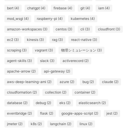
bert (4)
chatgpt (4)
firebase (4)
git (4)
iam (4)
mod_wsgi (4)
raspberry-pi (4)
kubernetes (4)
amazon-workspaces (3)
centos (3)
cli (3)
cloudfront (3)
ec2 (3)
kinesis (3)
rag (3)
react-native (3)
scraping (3)
vagrant (3)
物理シミュレーション (3)
agent-skills (3)
slack (3)
activerecord (2)
apache-arrow (2)
api-gateway (2)
aws-deep-learning-ami (2)
azure (2)
bug (2)
claude (2)
cloudformation (2)
collection (2)
container (2)
database (2)
debug (2)
eks (2)
elasticsearch (2)
eventbridge (2)
flask (2)
google-apps-script (2)
jest (2)
jmeter (2)
k8s (2)
langchain (2)
linux (2)