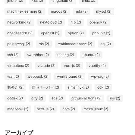
jmeter (2)
k8s (2)
langchain (2)
linux (2)
machine-learning (2)
macos (2)
mfa (2)
mysql (2)
networking (2)
nextcloud (2)
nlp (2)
opencv (2)
opensearch (2)
openssl (2)
option (2)
phpunit (2)
postgresql (2)
rds (2)
realtimedatabase (2)
sql (2)
ssh (2)
switchbot (2)
testing (2)
ubuntu (2)
virtualbox (2)
vscode (2)
vue-js (2)
vuetify (2)
waf (2)
webpack (2)
workaround (2)
wp-rag (2)
勉強会 (2)
自宅サーバー (2)
almalinux (2)
cdk (2)
codex (2)
dify (2)
ecs (2)
github-actions (2)
ios (2)
macbook (2)
next-js (2)
npm (2)
rocky-linux (2)
アーカイブ