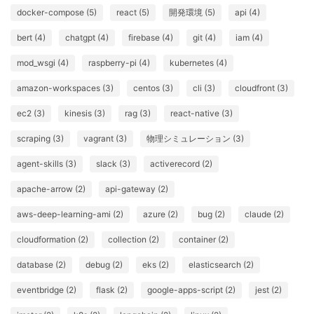
docker-compose (5)
react (5)
開発環境 (5)
api (4)
bert (4)
chatgpt (4)
firebase (4)
git (4)
iam (4)
mod_wsgi (4)
raspberry-pi (4)
kubernetes (4)
amazon-workspaces (3)
centos (3)
cli (3)
cloudfront (3)
ec2 (3)
kinesis (3)
rag (3)
react-native (3)
scraping (3)
vagrant (3)
物理シミュレーション (3)
agent-skills (3)
slack (3)
activerecord (2)
apache-arrow (2)
api-gateway (2)
aws-deep-learning-ami (2)
azure (2)
bug (2)
claude (2)
cloudformation (2)
collection (2)
container (2)
database (2)
debug (2)
eks (2)
elasticsearch (2)
eventbridge (2)
flask (2)
google-apps-script (2)
jest (2)