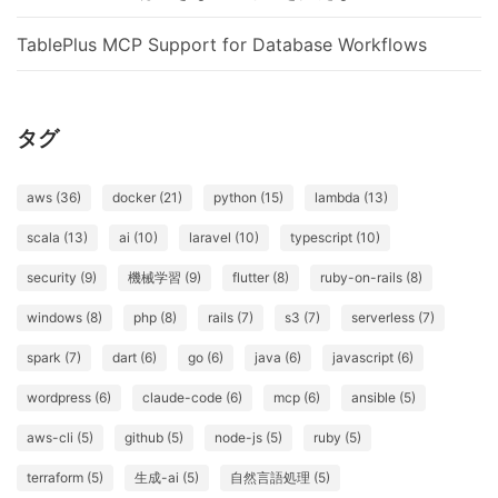
TablePlus MCP Support for Database Workflows
タグ
aws (36)
docker (21)
python (15)
lambda (13)
scala (13)
ai (10)
laravel (10)
typescript (10)
security (9)
機械学習 (9)
flutter (8)
ruby-on-rails (8)
windows (8)
php (8)
rails (7)
s3 (7)
serverless (7)
spark (7)
dart (6)
go (6)
java (6)
javascript (6)
wordpress (6)
claude-code (6)
mcp (6)
ansible (5)
aws-cli (5)
github (5)
node-js (5)
ruby (5)
terraform (5)
生成-ai (5)
自然言語処理 (5)