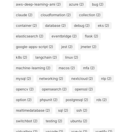
aws-deep-learning-ami (2)
azure (2)
bug (2)
claude (2)
cloudformation (2)
collection (2)
container (2)
database (2)
debug (2)
eks (2)
elasticsearch (2)
eventbridge (2)
flask (2)
google-apps-script (2)
jest (2)
jmeter (2)
k8s (2)
langchain (2)
linux (2)
machine-learning (2)
macos (2)
mfa (2)
mysql (2)
networking (2)
nextcloud (2)
nlp (2)
opencv (2)
opensearch (2)
openssl (2)
option (2)
phpunit (2)
postgresql (2)
rds (2)
realtimedatabase (2)
sql (2)
ssh (2)
switchbot (2)
testing (2)
ubuntu (2)
virtualbox (2)
vscode (2)
vue-js (2)
vuetify (2)