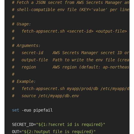
# Fetch a JSON secret from AWS Secrets Manager and 
# shell-compatible env file (KEY='value' per line).
#
# Usage:
#   fetch-appsecret.sh <secret-id> <output-file> [r
#
# Arguments:
#   secret-id    AWS Secrets Manager secret ID or A
#   output-file  Path to write the env file (create
#   region       AWS region (default: ap-northeast-
#
# Example:
#   fetch-appsecret.sh myapp/prod/db /etc/myapp/db.
#   source /etc/myapp/db.env
set
 -euo pipefail

SECRET_ID=
"
${1:?secret id is required}
"
OUT=
"
${2:?output file is required}
"