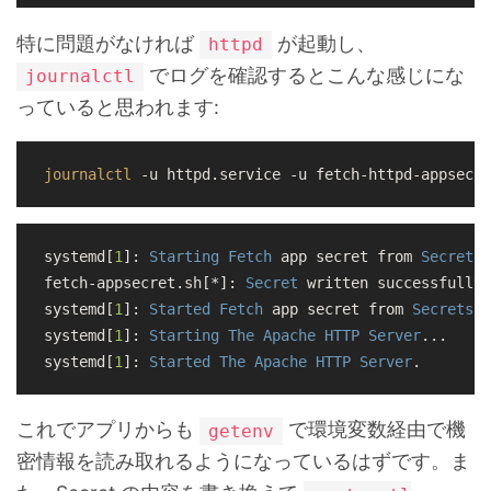
特に問題がなければ
が起動し、
httpd
でログを確認するとこんな感じにな
journalctl
っていると思われます:
journalctl
 -u httpd.service -u fetch-httpd-appsecre
systemd[
1
]: 
Starting
Fetch
 app secret from 
Secrets
fetch-appsecret.sh[*]: 
Secret
 written successfully:
systemd[
1
]: 
Started
Fetch
 app secret from 
Secrets
M
systemd[
1
]: 
Starting
The
Apache
HTTP
Server
...

systemd[
1
]: 
Started
The
Apache
HTTP
Server
これでアプリからも
で環境変数経由で機
getenv
密情報を読み取れるようになっているはずです。ま