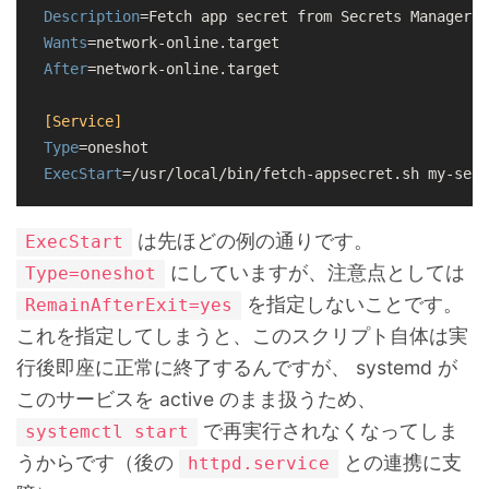
Description
Wants
=network-
on
After
=network-
on
line.target

[Service]
Type
=
on
ExecStart
は先ほどの例の通りです。
ExecStart
にしていますが、注意点としては
Type=oneshot
を指定しないことです。
RemainAfterExit=yes
これを指定してしまうと、このスクリプト自体は実
行後即座に正常に終了するんですが、 systemd が
このサービスを active のまま扱うため、
で再実行されなくなってしま
systemctl start
うからです（後の
との連携に支
httpd.service