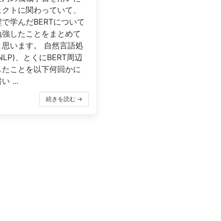
ェクトに関わっていて、
で学んだBERTについて
勉強したことをまとめて
と思います。 自然言語処
NLP)、とくにBERT周辺
したことを以下何回かに
 ...
続きを読む →