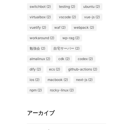
switchbot (2)
testing (2)
ubuntu (2)
virtualbox (2)
vscode (2)
vue-js (2)
vuetify (2)
waf (2)
webpack (2)
workaround (2)
wp-rag (2)
勉強会 (2)
自宅サーバー (2)
almalinux (2)
cdk (2)
codex (2)
dify (2)
ecs (2)
github-actions (2)
ios (2)
macbook (2)
next-js (2)
npm (2)
rocky-linux (2)
アーカイブ