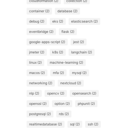
cloudformation (2)
collection (2)
container (2)
database (2)
debug (2)
eks (2)
elasticsearch (2)
eventbridge (2)
flask (2)
google-apps-script (2)
jest (2)
jmeter (2)
k8s (2)
langchain (2)
linux (2)
machine-learning (2)
macos (2)
mfa (2)
mysql (2)
networking (2)
nextcloud (2)
nlp (2)
opencv (2)
opensearch (2)
openssl (2)
option (2)
phpunit (2)
postgresql (2)
rds (2)
realtimedatabase (2)
sql (2)
ssh (2)