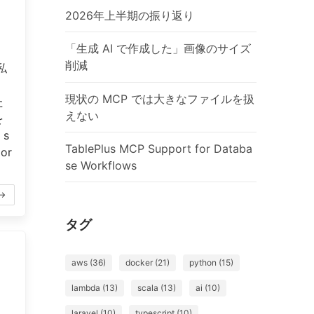
2026年上半期の振り返り
「生成 AI で作成した」画像のサイズ
削減
私
現状の MCP では大きなファイルを扱
た
えない
を
s
TablePlus MCP Support for Databa
por
se Workflows
→
タグ
aws (36)
docker (21)
python (15)
lambda (13)
scala (13)
ai (10)
laravel (10)
typescript (10)