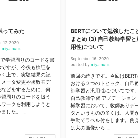
o触ってみた
BERTについて勉強したこ
まとめ (3) 自己教師学習と
r 17, 2020
用性について
y
miyamonz
September 16, 2020
rchで学習周りのコードを書
posted by
miyamonz
のですが、今後も検証を
いく上で、実験結果の記
前回の続きです。今回はBERT
ラメータ変更や複数モデ
おける２つのトピック、自己
較などをするために、何
師学習と汎用性についてです
学習周りのコードを扱う
自己教師学習 アノテーション
ムワークを利用しようと
械学習において、教師ありデ
ました。 ...
タというものの多くは、人間
手動でラベル付をします。例
ば犬の画像から ...