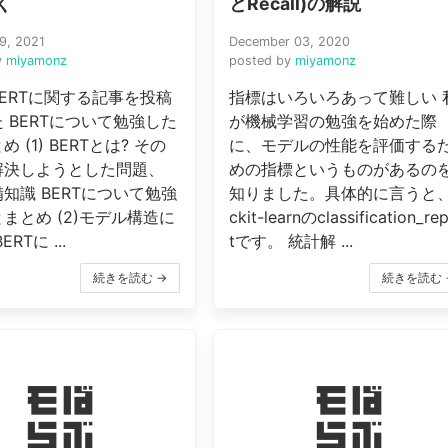
く
とRecall)の解説
9, 2021
December 03, 2020
y
miyamonz
posted by
miyamonz
ERTに関する記事を投稿
指標はいろいろあって難しい 
 BERTについて勉強した
が機械学習の勉強を始めた際
 (1) BERTとは? その
に、モデルの性能を評価する
解決しようとした問題、
めの指標というものがあるの
知識 BERTについて勉強
知りました。具体的に言うと、
まとめ (2)モデル構造に
ckit-learnのclassification_re
RTに ...
tです。 統計解 ...
続きを読む →
続きを読む 