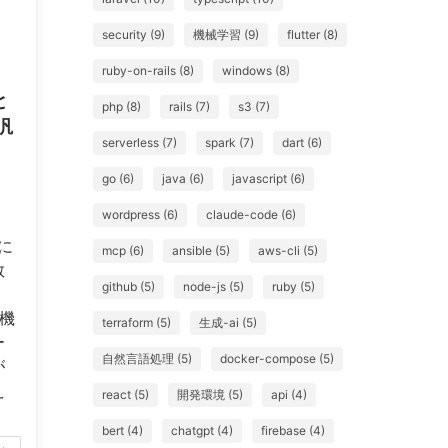
security (9)
機械学習 (9)
flutter (8)
ruby-on-rails (8)
windows (8)
と
php (8)
rails (7)
s3 (7)
汎
serverless (7)
spark (7)
dart (6)
go (6)
java (6)
javascript (6)
wordpress (6)
claude-code (6)
に
mcp (6)
ansible (5)
aws-cli (5)
教
github (5)
node-js (5)
ruby (5)
。
 機
terraform (5)
生成-ai (5)
ー
自然言語処理 (5)
docker-compose (5)
が
え
react (5)
開発環境 (5)
api (4)
bert (4)
chatgpt (4)
firebase (4)