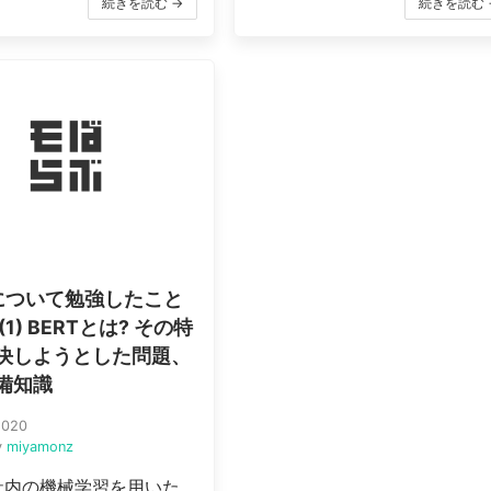
続きを読む →
続きを読む 
Tについて勉強したこと
(1) BERTとは? その特
決しようとした問題、
備知識
2020
y
miyamonz
社内の機械学習を用いた