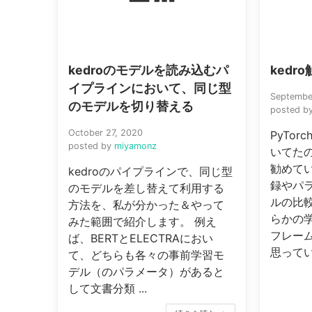
kedroのモデルを読み込むパ
kedr
イプラインにおいて、同じ型
Septembe
のモデルを切り替える
posted b
October 27, 2020
PyTo
posted by
miyamonz
いてた
勧めて
kedroのパイプラインで、同じ型
録やパ
のモデルを差し替えて利用する
ルの比
方法を、私が分かった＆やって
らかの
みた範囲で紹介します。 例え
フレー
ば、BERTとELECTRAにおい
思ってい
て、どちらも各々の事前学習モ
デル（のパラメータ）があると
して文書分類 ...