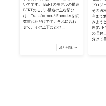
いてです。 BERTのモデルの構造
プロジ
BERTのモデル構造の主な部分
その過程
は、TransformerのEncoderを複
今まで
数重ねただけです。それに合わ
みよう
せて、その上下にどの ...
理(以下
の理解
分けて書い
続きを読む →